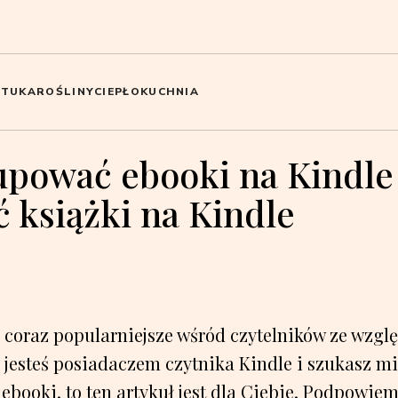
ZTUKA
ROŚLINY
CIEPŁO
KUCHNIA
upować ebooki na Kindle 
 książki na Kindle
ę coraz popularniejsze wśród czytelników ze wzgl
i jesteś posiadaczem czytnika Kindle i szukasz mi
ooki, to ten artykuł jest dla Ciebie. Podpowiem