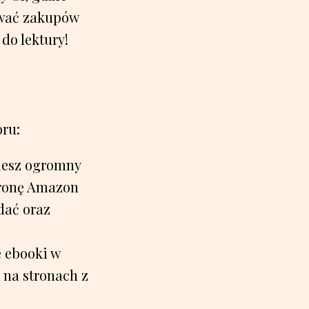
ywać zakupów
do lektury!
oru:
iesz ogromny
tronę Amazon
dać oraz
e ebooki w
 na stronach z