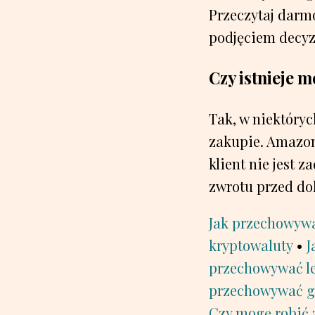
Przeczytaj darmo
podjęciem decyzj
Czy istnieje 
Tak, w niektóry
zakupie. Amazon 
klient nie jest 
zwrotu przed do
Jak przechowywa
kryptowaluty
•
J
przechowywać l
przechowywać g
Czy mogę robić 