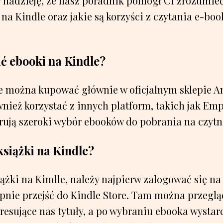
nadzieję, że nasz poradnik pomógł Ci zrozumieć,
a Kindle oraz jakie są korzyści z czytania e-boo
ć ebooki na Kindle?
e można kupować głównie w oficjalnym sklepie A
nież korzystać z innych platform, takich jak Emp
erują szeroki wybór ebooków do pobrania na czytn
siążki na Kindle?
żki na Kindle, należy najpierw zalogować się na
pnie przejść do Kindle Store. Tam można przeglą
esujące nas tytuły, a po wybraniu ebooka wystarc