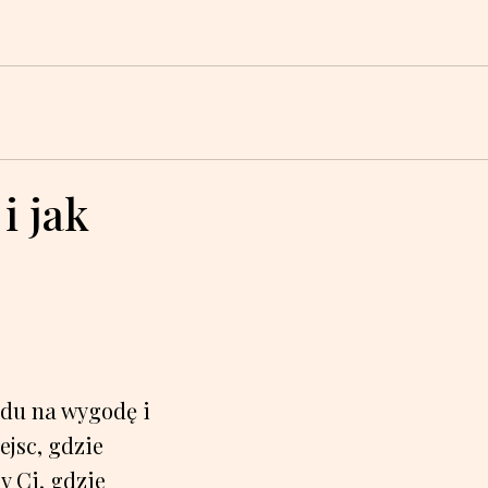
i jak
ędu na wygodę i
ejsc, gdzie
y Ci, gdzie