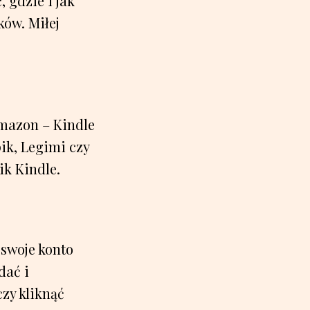
 gdzie i jak
ków. Miłej
mazon – Kindle
ik, Legimi czy
ik Kindle.
 swoje konto
dać i
zy kliknąć