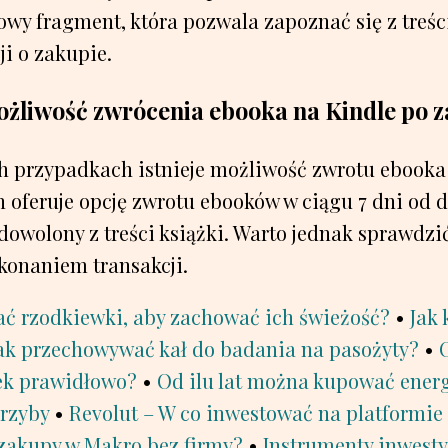
wy fragment, która pozwala zapoznać się z treśc
i o zakupie.
możliwość zwrócenia ebooka na Kindle po 
ch przypadkach istnieje możliwość zwrotu ebooka
oferuje opcję zwrotu ebooków w ciągu 7 dni od da
zadowolony z treści książki. Warto jednak sprawdz
konaniem transakcji.
ć rzodkiewki, aby zachować ich świeżość?
•
Jak
ak przechowywać kał do badania na pasożyty?
•
ek prawidłowo?
•
Od ilu lat można kupować ener
rzyby
•
Revolut – W co inwestować na platformie
zakupy w Makro bez firmy?
•
Instrumenty inwesty