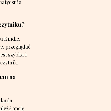
omatycznie
czytniku?
u Kindle.
re, przeglądać
est szybka i
czytnik.
pem na
ądania
aleźć opcję