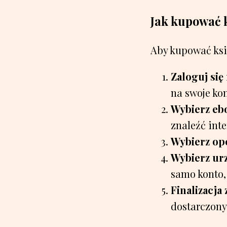
Jak kupować k
Aby kupować ksią
Zaloguj się
na swoje ko
Wybierz eb
znaleźć inte
Wybierz op
Wybierz ur
samo konto,
Finalizacja
dostarczony