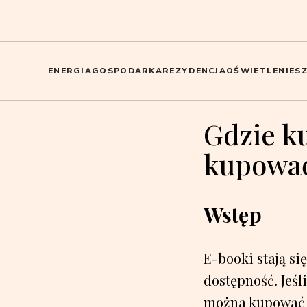
ENERGIA
GOSPODARKA
REZYDENCJA
OŚWIETLENIE
S
Gdzie k
kupować
Wstęp
E-booki stają si
dostępność. Jeśl
można kupować eb