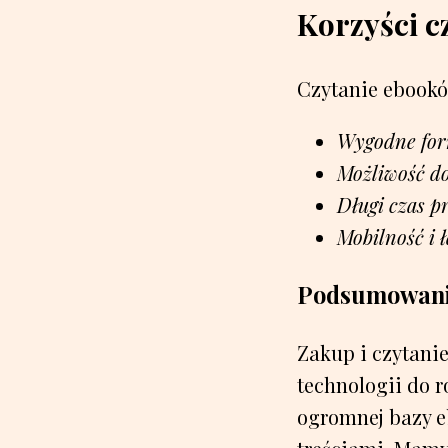
Korzyści c
Czytanie ebooków
Wygodne for
Możliwość do
Długi czas pr
Mobilność i ł
Podsumowan
Zakup i czytani
technologii do 
ogromnej bazy e