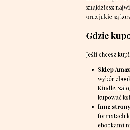
znajdziesz najw
oraz jakie są ko
Gdzie kupo
Jeśli chcesz kup
Sklep Amaz
wybór ebook
Kindle, zal
kupować ksi
Inne strony
formatach k
ebookami n