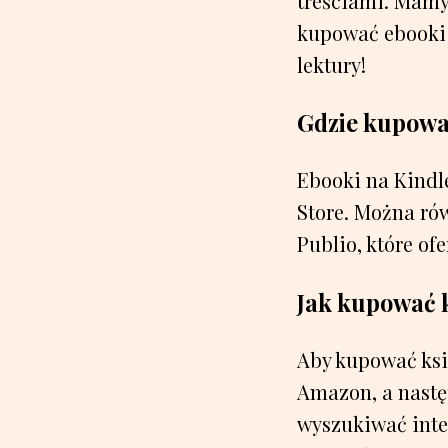
treściami. Mamy 
kupować ebooki n
lektury!
Gdzie kupowa
Ebooki na Kindl
Store. Można rów
Publio, które of
Jak kupować k
Aby kupować ksią
Amazon, a nastę
wyszukiwać inter