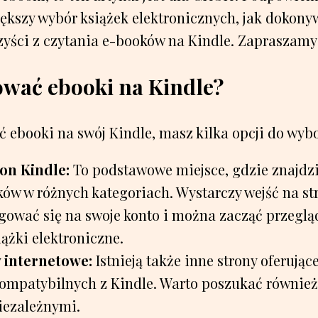
iększy wybór książek elektronicznych, jak dokon
rzyści z czytania e-booków na Kindle. Zapraszamy 
wać ebooki na Kindle?
ić ebooki na swój Kindle, masz kilka opcji do wyb
on Kindle:
To podstawowe miejsce, gdzie znajdz
ów w różnych kategoriach. Wystarczy wejść na s
ogować się na swoje konto i można zacząć przeglą
ążki elektroniczne.
 internetowe:
Istnieją także inne strony oferując
ompatybilnych z Kindle. Warto poszukać również
iezależnymi.