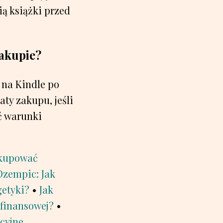
ią książki przed
zakupie?
 na Kindle po
ty zakupu, jeśli
ić warunki
 kupować
Ozempic: Jak
getyki?
•
Jak
 finansowej?
•
cyjne