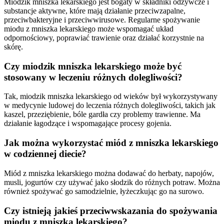
Miodzik mniszka lekarskiego jest bogaty w składniki odżywcze i
substancje aktywne, które mają działanie przeciwzapalne,
przeciwbakteryjne i przeciwwirusowe. Regularne spożywanie
miodu z mniszka lekarskiego może wspomagać układ
odpornościowy, poprawiać trawienie oraz działać korzystnie na
skórę.
Czy miodzik mniszka lekarskiego może być
stosowany w leczeniu różnych dolegliwości?
Tak, miodzik mniszka lekarskiego od wieków był wykorzystywany
w medycynie ludowej do leczenia różnych dolegliwości, takich jak
kaszel, przeziębienie, bóle gardła czy problemy trawienne. Ma
działanie łagodzące i wspomagające procesy gojenia.
Jak można wykorzystać miód z mniszka lekarskiego
w codziennej diecie?
Miód z mniszka lekarskiego można dodawać do herbaty, napojów,
musli, jogurtów czy używać jako słodzik do różnych potraw. Można
również spożywać go samodzielnie, łyżeczkując go na surowo.
Czy istnieją jakieś przeciwwskazania do spożywania
miodu z mniszka lekarskiego?