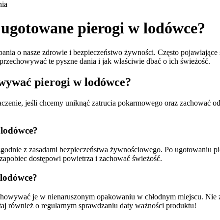
ia
ugotowane pierogi w lodówce?
bania o nasze zdrowie i bezpieczeństwo żywności. Często pojawiając
przechowywać te pyszne dania i jak właściwie dbać o ich świeżość.
owywać pierogi w lodówce?
ie, jeśli chcemy uniknąć zatrucia pokarmowego oraz zachować odpowi
 lodówce?
 zgodnie z zasadami bezpieczeństwa żywnościowego. Po ugotowaniu p
y zapobiec dostępowi powietrza i zachować świeżość.
 lodówce?
echowywać je w nienaruszonym opakowaniu w chłodnym miejscu. Nie 
aj również o regularnym sprawdzaniu daty ważności produktu!