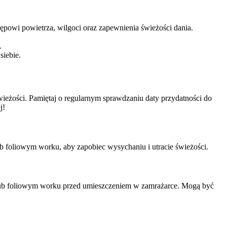
powi powietrza, wilgoci oraz zapewnienia świeżości dania.
.
siebie.
eżości. Pamiętaj o regularnym sprawdzaniu daty przydatności do
j!
 foliowym worku, aby zapobiec wysychaniu i utracie świeżości.
ku lub foliowym worku przed umieszczeniem w zamrażarce. Mogą być