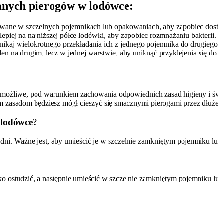
nych pierogów w lodówce:
ywane w szczelnych pojemnikach lub opakowaniach, aby zapobiec dostę
epiej na najniższej półce lodówki, aby zapobiec rozmnażaniu bakterii.
kaj wielokrotnego przekładania ich z jednego pojemnika do drugiego
n na drugim, lecz w jednej warstwie, aby uniknąć przyklejenia się do 
ożliwe, pod warunkiem zachowania odpowiednich zasad higieny i świ
 zasadom będziesz mógł cieszyć się smacznymi pierogami przez dłuże
 lodówce?
. Ważne jest, aby umieścić je w szczelnie zamkniętym pojemniku lub
lekko ostudzić, a następnie umieścić w szczelnie zamkniętym pojemni