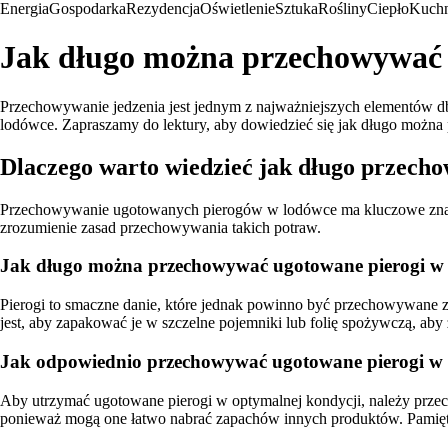
Energia
Gospodarka
Rezydencja
Oświetlenie
Sztuka
Rośliny
Ciepło
Kuchn
Jak długo można przechowywać 
Przechowywanie jedzenia jest jednym z najważniejszych elementów d
lodówce. Zapraszamy do lektury, aby dowiedzieć się jak długo można 
Dlaczego warto wiedzieć jak długo przech
Przechowywanie ugotowanych pierogów w lodówce ma kluczowe znaczen
zrozumienie zasad przechowywania takich potraw.
Jak długo można przechowywać ugotowane pierogi w
Pierogi to smaczne danie, które jednak powinno być przechowywane
jest, aby zapakować je w szczelne pojemniki lub folię spożywczą, ab
Jak odpowiednio przechowywać ugotowane pierogi w
Aby utrzymać ugotowane pierogi w optymalnej kondycji, należy prz
ponieważ mogą one łatwo nabrać zapachów innych produktów. Pamięt