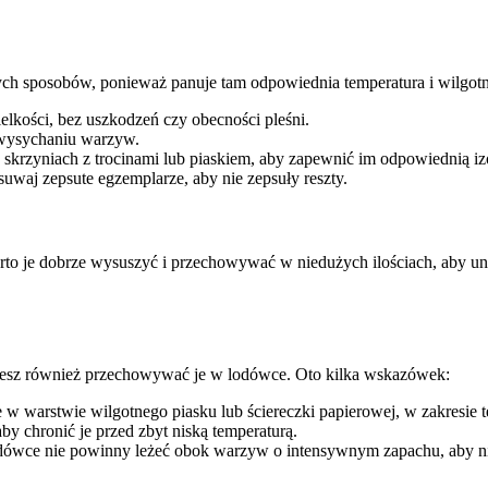
ch sposobów, ponieważ panuje tam odpowiednia temperatura i wilgot
ielkości, bez uszkodzeń czy obecności pleśni.
c wysychaniu warzyw.
krzyniach z trocinami lub piaskiem, aby zapewnić im odpowiednią izo
uwaj zepsute egzemplarze, aby nie zepsuły reszty.
 je dobrze wysuszyć i przechowywać w niedużych ilościach, aby unik
żesz również przechowywać je w lodówce. Oto kilka wskazówek:
 w warstwie wilgotnego piasku lub ściereczki papierowej, w zakresie 
y chronić je przed zbyt niską temperaturą.
ówce nie powinny leżeć obok warzyw o intensywnym zapachu, aby nie