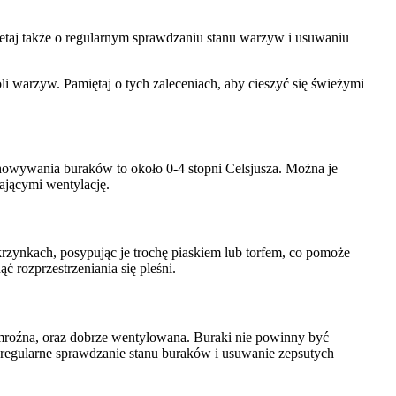
etaj także o regularnym sprawdzaniu stanu warzyw i usuwaniu
 warzyw. Pamiętaj o tych zaleceniach, aby cieszyć się świeżymi
howywania buraków to około 0-4 stopni Celsjusza. Można je
ającymi wentylację.
krzynkach, posypując je trochę piaskiem lub torfem, co pomoże
 rozprzestrzeniania się pleśni.
 mroźna, oraz dobrze wentylowana. Buraki nie powinny być
 regularne sprawdzanie stanu buraków i usuwanie zepsutych