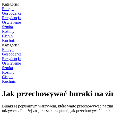
Kategorier
Energia
Gospodarka
Rezydencja
Oświetlenie
Sztuka
Rośliny
Ciepło
Kuchnia
Kategorier
Energia
Gospodarka
Rezydencja
Oświetlenie
Sztuka
Rośliny
Ciepło
Kuchnia
Jak przechowywać buraki na z
Buraki są popularnym warzywem, które warto przechowywać na zimę, 
odżywcze. Poniżej znajdziesz kilka porad, jak przechowywać buraki