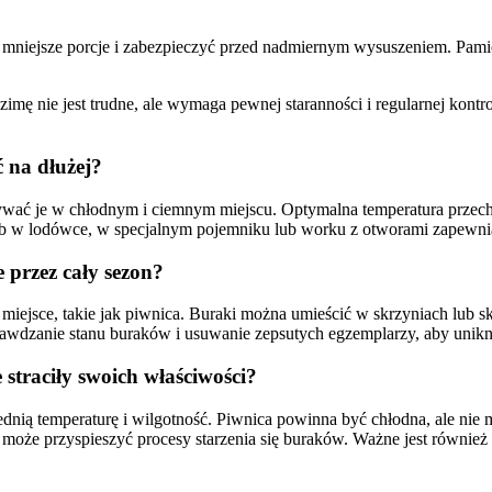
 mniejsze porcje i zabezpieczyć przed nadmiernym wysuszeniem. Pami
ie jest trudne, ale wymaga pewnej staranności i regularnej kontroli
 na dłużej?
wywać je w chłodnym i ciemnym miejscu. Optymalna temperatura przec
ub w lodówce, w specjalnym pojemniku lub worku z otworami zapewni
 przez cały sezon?
miejsce, takie jak piwnica. Buraki można umieścić w skrzyniach lub s
wdzanie stanu buraków i usuwanie zepsutych egzemplarzy, aby uniknąć
straciły swoich właściwości?
nią temperaturę i wilgotność. Piwnica powinna być chłodna, ale nie
oże przyspieszyć procesy starzenia się buraków. Ważne jest również