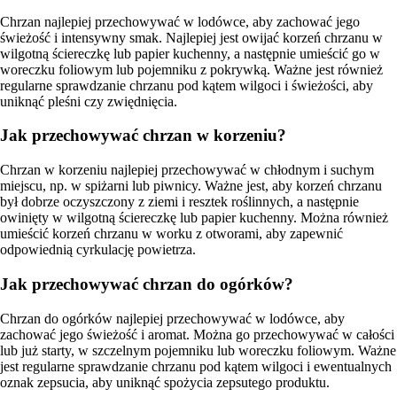
Chrzan najlepiej przechowywać w lodówce, aby zachować jego
świeżość i intensywny smak. Najlepiej jest owijać korzeń chrzanu w
wilgotną ściereczkę lub papier kuchenny, a następnie umieścić go w
woreczku foliowym lub pojemniku z pokrywką. Ważne jest również
regularne sprawdzanie chrzanu pod kątem wilgoci i świeżości, aby
uniknąć pleśni czy zwiędnięcia.
Jak przechowywać chrzan w korzeniu?
Chrzan w korzeniu najlepiej przechowywać w chłodnym i suchym
miejscu, np. w spiżarni lub piwnicy. Ważne jest, aby korzeń chrzanu
był dobrze oczyszczony z ziemi i resztek roślinnych, a następnie
owinięty w wilgotną ściereczkę lub papier kuchenny. Można również
umieścić korzeń chrzanu w worku z otworami, aby zapewnić
odpowiednią cyrkulację powietrza.
Jak przechowywać chrzan do ogórków?
Chrzan do ogórków najlepiej przechowywać w lodówce, aby
zachować jego świeżość i aromat. Można go przechowywać w całości
lub już starty, w szczelnym pojemniku lub woreczku foliowym. Ważne
jest regularne sprawdzanie chrzanu pod kątem wilgoci i ewentualnych
oznak zepsucia, aby uniknąć spożycia zepsutego produktu.