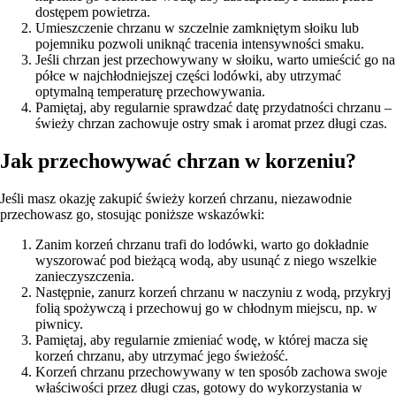
dostępem powietrza.
Umieszczenie chrzanu w szczelnie zamkniętym słoiku lub
pojemniku pozwoli uniknąć tracenia intensywności smaku.
Jeśli chrzan jest przechowywany w słoiku, warto umieścić go na
półce w najchłodniejszej części lodówki, aby utrzymać
optymalną temperaturę przechowywania.
Pamiętaj, aby regularnie sprawdzać datę przydatności chrzanu –
świeży chrzan zachowuje ostry smak i aromat przez długi czas.
Jak przechowywać chrzan w korzeniu?
Jeśli masz okazję zakupić świeży korzeń chrzanu, niezawodnie
przechowasz go, stosując poniższe wskazówki:
Zanim korzeń chrzanu trafi do lodówki, warto go dokładnie
wyszorować pod bieżącą wodą, aby usunąć z niego wszelkie
zanieczyszczenia.
Następnie, zanurz korzeń chrzanu w naczyniu z wodą, przykryj
folią spożywczą i przechowuj go w chłodnym miejscu, np. w
piwnicy.
Pamiętaj, aby regularnie zmieniać wodę, w której macza się
korzeń chrzanu, aby utrzymać jego świeżość.
Korzeń chrzanu przechowywany w ten sposób zachowa swoje
właściwości przez długi czas, gotowy do wykorzystania w