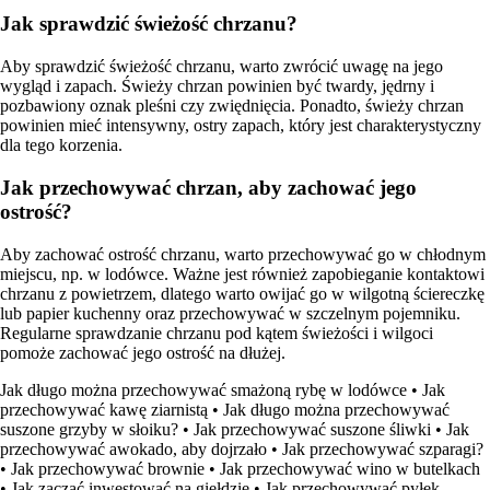
Jak sprawdzić świeżość chrzanu?
Aby sprawdzić świeżość chrzanu, warto zwrócić uwagę na jego
wygląd i zapach. Świeży chrzan powinien być twardy, jędrny i
pozbawiony oznak pleśni czy zwiędnięcia. Ponadto, świeży chrzan
powinien mieć intensywny, ostry zapach, który jest charakterystyczny
dla tego korzenia.
Jak przechowywać chrzan, aby zachować jego
ostrość?
Aby zachować ostrość chrzanu, warto przechowywać go w chłodnym
miejscu, np. w lodówce. Ważne jest również zapobieganie kontaktowi
chrzanu z powietrzem, dlatego warto owijać go w wilgotną ściereczkę
lub papier kuchenny oraz przechowywać w szczelnym pojemniku.
Regularne sprawdzanie chrzanu pod kątem świeżości i wilgoci
pomoże zachować jego ostrość na dłużej.
Jak długo można przechowywać smażoną rybę w lodówce
•
Jak
przechowywać kawę ziarnistą
•
Jak długo można przechowywać
suszone grzyby w słoiku?
•
Jak przechowywać suszone śliwki
•
Jak
przechowywać awokado, aby dojrzało
•
Jak przechowywać szparagi?
•
Jak przechowywać brownie
•
Jak przechowywać wino w butelkach
•
Jak zacząć inwestować na giełdzie
•
Jak przechowywać pyłek