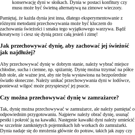
konserwację dyni w słoikach. Dynia w postaci konfitury czy
musu może być świetną alternatywą na zimowe wieczory.
Pamiętaj, że każda dynia jest inna, dlatego eksperymentowanie z
różnymi metodami przechowywania może być kluczem do
zachowania świeżości i smaku tego wyjątkowego warzywa. Bądź
kreatywny i ciesz się dynią przez całą jesień i zimę!
Jak przechowywać dynię, aby zachować jej świeżość
jak najdłużej?
Aby przechowywać dynię w dobrym stanie, należy wybrać miejsce
chłodne, sucha i ciemne, np. spiżarnię. Dynię można trzymać na półce
lub stole, ale ważne jest, aby nie była wystawiona na bezpośrednie
światło słoneczne. Należy unikać przechowywania dyni w lodówce,
ponieważ wilgoć może przyspieszyć jej psucie.
Czy można przechowywać dynię w zamrażarce?
Tak, dynię można przechowywać w zamrażarce, ale należy pamiętać o
odpowiednim przygotowaniu. Najpierw należy obrać dynię, usunąć
pestki i pokroić ją na kawałki. Następnie kawałki dyni należy umieścić
w szczelnie zamkniętych pojemnikach lub workach do zamrażarki.
Dynia nadaje się do mrożenia głównie do potraw, takich jak zupy czy