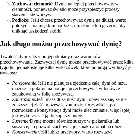
Zachowaj ciemność:
Dynie najlepiej przechowywać w
ciemności, ponieważ światło może przyspieszyć procesy
starzenia się warzywa.
Podłoże:
Jeśli chcesz przechowywać dynię na dłużej, warto
położyć ją na miękkim podłożu, np. słomie lub gazecie, aby
uniknąć uszkodzeń skórki.
Jak długo można przechowywać dynię?
Trwałość dyni zależy od jej odmiany oraz warunków
przechowywania. Zazwyczaj dynię można przechowywać przez kilka
tygodni, jednak istnieje kilka wskazówek, które pomogą wydłużyć jej
trwałość:
Porcjowanie:
Jeśli nie planujesz zjedzenia całej dyni od razu,
możesz ją pokroić na porcje i przechowywać w lodówce
zapakowaną w folię spożywczą.
Zamrażanie:
Jeśli masz dużą ilość dyni i obawiasz się, że nie
zdążysz jej zjeść, możesz ją zamrozić. Oczywiście, po
rozmrożeniu konsystencja dyni może ulec zmianie, więc lepiej
jest wykorzystać ją do zup czy puree.
Suszenie:
Dynię można również suszyć w piekarniku lub
suszarce, co pozwoli zachować jej smak i aromat na dłużej.
Konserwacja:
Jeśli lubisz przetwory, warto rozważyć