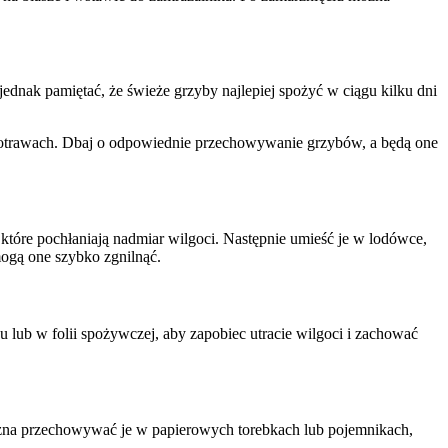
nak pamiętać, że świeże grzyby najlepiej spożyć w ciągu kilku dni
otrawach. Dbaj o odpowiednie przechowywanie grzybów, a będą one
tóre pochłaniają nadmiar wilgoci. Następnie umieść je w lodówce,
mogą one szybko zgnilnąć.
ub w folii spożywczej, aby zapobiec utracie wilgoci i zachować
ożna przechowywać je w papierowych torebkach lub pojemnikach,