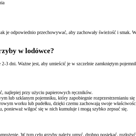
ia
, jak je odpowiednio przechowywać, aby zachowały świeżość i smak.
rzyby w lodówce?
3 dni. Ważne jest, aby umieścić je w szczelnie zamkniętym pojemnik
 najlepiej przy użyciu papierowych ręczników.
 lub szklanym pojemniku, który zapobiegnie rozprzestrzenianiu się
erowym worku lub pudełku, dzięki czemu zachowają swoje właściwości 
ponieważ wilgoć się w nich kumuluje i mogą szybko zepsuć się.
mrożenie. W tym celu grzyby należy umyć, drobno posiekać, rozłożyć 