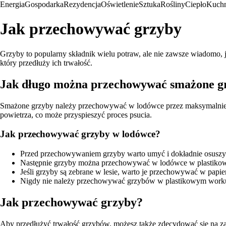
Energia
Gospodarka
Rezydencja
Oświetlenie
Sztuka
Rośliny
Ciepło
Kuchn
Jak przechowywać grzyby
Grzyby to popularny składnik wielu potraw, ale nie zawsze wiadomo
który przedłuży ich trwałość.
Jak długo można przechowywać smażone g
Smażone grzyby należy przechowywać w lodówce przez maksymalnie 2-
powietrza, co może przyspieszyć proces psucia.
Jak przechowywać grzyby w lodówce?
Przed przechowywaniem grzyby warto umyć i dokładnie osuszyć,
Następnie grzyby można przechowywać w lodówce w plastikowym
Jeśli grzyby są zebrane w lesie, warto je przechowywać w papi
Nigdy nie należy przechowywać grzybów w plastikowym worku, 
Jak przechowywać grzyby?
Aby przedłużyć trwałość grzybów, możesz także zdecydować się na za