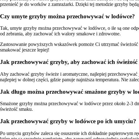
przenieść je do worków z zamrażarki. Dzięki tej metodzie grzyby będą
Czy umyte grzyby można przechowywać w lodówce?
Tak, umyte grzyby można przechowywać w lodówce, o ile są one odpo
od zebrania, aby zachować ich walory smakowe i zdrowotne.
Zastosowanie powyższych wskazówek pomoże Ci utrzymać świeżość g
smakować jeszcze lepiej!
Jak przechowywać grzyby, aby zachować ich świeżość 
Aby zachować grzyby świeże i aromatyczne, najlepiej przechowywać j
najlepiej w dolnej części, gdzie panuje najniższa temperatura. Nie 
Jak długo można przechowywać smażone grzyby w l
Smażone grzyby można przechowywać w lodówce przez około 2-3 dni. 
świeżość smaku.
Jak przechowywać grzyby w lodówce po ich umyciu?
Po umyciu grzybów zaleca się osuszenie ich dokładnie papierowym r
które nie są szczelnie zamknięte, aby zapewnić odpowiednią cyrkulacj