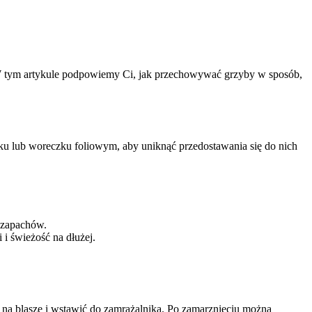
 W tym artykule podpowiemy Ci, jak przechowywać grzyby w sposób,
u lub woreczku foliowym, aby uniknąć przedostawania się do nich
 zapachów.
i świeżość na dłużej.
na blasze i wstawić do zamrażalnika. Po zamarznięciu można