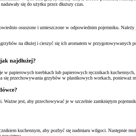
 nadawały się do użytku przez dłuższy czas.
wiednio osuszone i umieszczone w odpowiednim pojemniku. Należy jed
rzybów na dłużej i cieszyć się ich aromatem w przygotowywanych p
jak najdłużej?
e w papierowych torebkach lub papierowych ręcznikach kuchennych, k
zaleca się przechowywania grzybów w plastikowych workach, ponieważ 
odówce?
Ważne jest, aby przechowywać je w szczelnie zamkniętym pojemniku l
ęcznikiem kuchennym, aby pozbyć się nadmiaru wilgoci. Następnie m
ę powietrza.