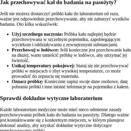
Jak przechowywać kał do badania na pasożyty?
Jeśli nie możesz dostarczyć próbki kału do laboratorium od razu,
ważne jest odpowiednie przechowywanie, aby nie zaburzyć wyników
badania. Oto kilka wskazówek:
Użyj szczelnego naczynia:
Próbka kału najlepiej będzie
przechowywana w szczelnym pojemniku, zapobiegającym
wyciekom i oddziaływaniu z zewnętrznymi substancjami.
Przechowuj w lodówce:
Jeśli konieczne jest przechowanie kału
na dłużej, warto umieścić próbkę w lodówce, aby utrzymać jej
świeżość.
Unikaj temperatury pokojowej:
Staraj się nie przechowywać
próbki w miejscach o zbyt wysokiej temperaturze, co może
prowadzić do zepsucia się materiału.
Oznacz próbkę:
Koniecznie zapisz swoje dane osobowe, datę
pobrania próbki i inne istotne informacje na pojemniku z kałem.
Sprawdź dokładne wytyczne laboratorium
Każde laboratorium medyczne może mieć nieco odmienne zasady
przechowywania próbek kału do badania na pasożyty. Dlatego ważne
jest kontaktowanie się z konkretnym miejscem, w którym planujesz
dokonać analizy, aby uzyskać dokładne wytyczne dotyczące
przechowywania próbki.