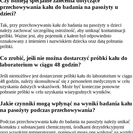
Czy istnieją specjalne zalecenia dotyczące
przechowywania kału do badania na pasożyty u
dzieci?
Tak, przy przechowywaniu kału do badania na pasożyty u dzieci
należy zachować szczególną ostrożność, aby uniknąć kontaminacji
próbki. Ważne jest, aby pojemnik z kałem był odpowiednio
oznakowany z imieniem i nazwiskiem dziecka oraz datą pobrania
próbki.
Co zrobić, jeśli nie można dostarczyć próbki kału do
laboratorium w ciągu 48 godzin?
Jeśli niemożliwe jest dostarczenie próbki kału do laboratorium w ciągu
48 godzin, należy skonsultować się z personelem medycznym w celu
uzyskania dalszych wskazówek. Może być konieczne ponowne
pobranie próbki w celu uzyskania wiarygodnych wyników.
Jakie czynniki mogą wpłynąć na wyniki badania kału
na pasożyty podczas przechowywania?
Podczas przechowywania kału do badania na pasożyty należy unikać
kontaktu z substancjami chemicznymi, środkami dezynfekcyjnymi
oraz wysokimi temperaturami, ponieważ mogą one wpłynąć na wyniki