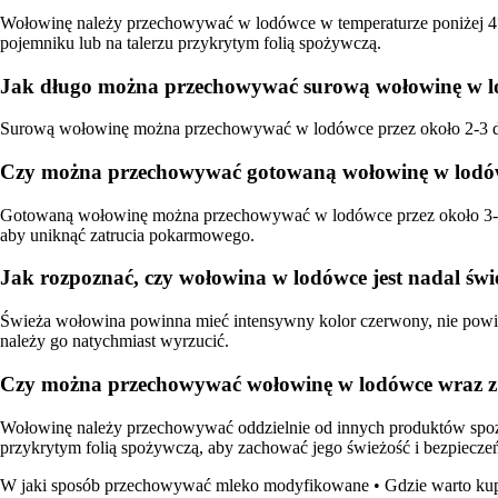
Wołowinę należy przechowywać w lodówce w temperaturze poniżej 4°C
pojemniku lub na talerzu przykrytym folią spożywczą.
Jak długo można przechowywać surową wołowinę w lo
Surową wołowinę można przechowywać w lodówce przez około 2-3 dni. P
Czy można przechowywać gotowaną wołowinę w lodówce
Gotowaną wołowinę można przechowywać w lodówce przez około 3-4 d
aby uniknąć zatrucia pokarmowego.
Jak rozpoznać, czy wołowina w lodówce jest nadal świ
Świeża wołowina powinna mieć intensywny kolor czerwony, nie powinn
należy go natychmiast wyrzucić.
Czy można przechowywać wołowinę w lodówce wraz z
Wołowinę należy przechowywać oddzielnie od innych produktów spoży
przykrytym folią spożywczą, aby zachować jego świeżość i bezpiecze
W jaki sposób przechowywać mleko modyfikowane
•
Gdzie warto ku