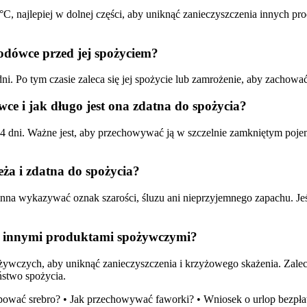
, najlepiej w dolnej części, aby uniknąć zanieczyszczenia innych p
dówce przed jej spożyciem?
o tym czasie zaleca się jej spożycie lub zamrożenie, aby zachować ś
 i jak długo jest ona zdatna do spożycia?
ni. Ważne jest, aby przechowywać ją w szczelnie zamkniętym pojem
eża i zdatna do spożycia?
a wykazywać oznak szarości, śluzu ani nieprzyjemnego zapachu. Jeśli
 innymi produktami spożywczymi?
wczych, aby uniknąć zanieczyszczenia i krzyżowego skażenia. Zaleca
ństwo spożycia.
pować srebro?
•
Jak przechowywać faworki?
•
Wniosek o urlop bezpł