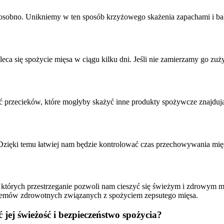
 osobno. Unikniemy w ten sposób krzyżowego skażenia zapachami i ba
 się spożycie mięsa w ciągu kilku dni. Jeśli nie zamierzamy go zuży
przecieków, które mogłyby skażyć inne produkty spożywcze znajdując
zięki temu łatwiej nam będzie kontrolować czas przechowywania mię
tórych przestrzeganie pozwoli nam cieszyć się świeżym i zdrowym m
oblemów zdrowotnych związanych z spożyciem zepsutego mięsa.
ej świeżość i bezpieczeństwo spożycia?