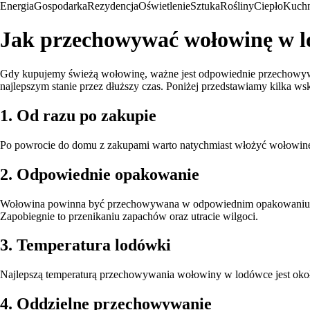
Energia
Gospodarka
Rezydencja
Oświetlenie
Sztuka
Rośliny
Ciepło
Kuchn
Jak przechowywać wołowinę w 
Gdy kupujemy świeżą wołowinę, ważne jest odpowiednie przechowywa
najlepszym stanie przez dłuższy czas. Poniżej przedstawiamy kilk
1. Od razu po zakupie
Po powrocie do domu z zakupami warto natychmiast włożyć wołowinę d
2. Odpowiednie opakowanie
Wołowina powinna być przechowywana w odpowiednim opakowaniu. W
Zapobiegnie to przenikaniu zapachów oraz utracie wilgoci.
3. Temperatura lodówki
Najlepszą temperaturą przechowywania wołowiny w lodówce jest około
4. Oddzielne przechowywanie