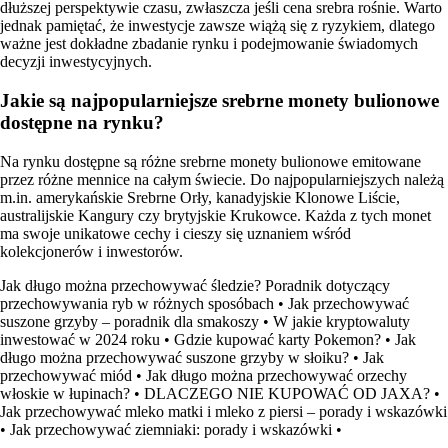
dłuższej perspektywie czasu, zwłaszcza jeśli cena srebra rośnie. Warto
jednak pamiętać, że inwestycje zawsze wiążą się z ryzykiem, dlatego
ważne jest dokładne zbadanie rynku i podejmowanie świadomych
decyzji inwestycyjnych.
Jakie są najpopularniejsze srebrne monety bulionowe
dostępne na rynku?
Na rynku dostępne są różne srebrne monety bulionowe emitowane
przez różne mennice na całym świecie. Do najpopularniejszych należą
m.in. amerykańskie Srebrne Orły, kanadyjskie Klonowe Liście,
australijskie Kangury czy brytyjskie Krukowce. Każda z tych monet
ma swoje unikatowe cechy i cieszy się uznaniem wśród
kolekcjonerów i inwestorów.
Jak długo można przechowywać śledzie? Poradnik dotyczący
przechowywania ryb w różnych sposóbach
•
Jak przechowywać
suszone grzyby – poradnik dla smakoszy
•
W jakie kryptowaluty
inwestować w 2024 roku
•
Gdzie kupować karty Pokemon?
•
Jak
długo można przechowywać suszone grzyby w słoiku?
•
Jak
przechowywać miód
•
Jak długo można przechowywać orzechy
włoskie w łupinach?
•
DLACZEGO NIE KUPOWAĆ OD JAXA?
•
Jak przechowywać mleko matki i mleko z piersi – porady i wskazówki
•
Jak przechowywać ziemniaki: porady i wskazówki
•