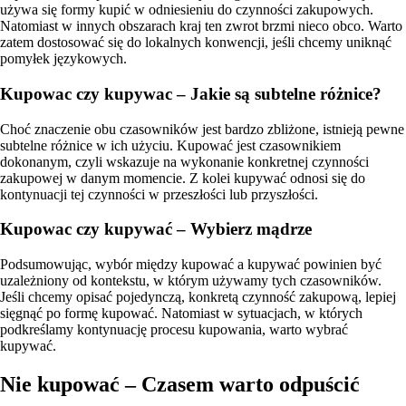
używa się formy kupić w odniesieniu do czynności zakupowych.
Natomiast w innych obszarach kraj ten zwrot brzmi nieco obco. Warto
zatem dostosować się do lokalnych konwencji, jeśli chcemy uniknąć
pomyłek językowych.
Kupowac czy kupywac – Jakie są subtelne różnice?
Choć znaczenie obu czasowników jest bardzo zbliżone, istnieją pewne
subtelne różnice w ich użyciu. Kupować jest czasownikiem
dokonanym, czyli wskazuje na wykonanie konkretnej czynności
zakupowej w danym momencie. Z kolei kupywać odnosi się do
kontynuacji tej czynności w przeszłości lub przyszłości.
Kupowac czy kupywać – Wybierz mądrze
Podsumowując, wybór między kupować a kupywać powinien być
uzależniony od kontekstu, w którym używamy tych czasowników.
Jeśli chcemy opisać pojedynczą, konkretą czynność zakupową, lepiej
sięgnąć po formę kupować. Natomiast w sytuacjach, w których
podkreślamy kontynuację procesu kupowania, warto wybrać
kupywać.
Nie kupować – Czasem warto odpuścić