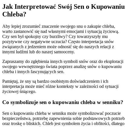
Jak Interpretować Swój Sen o Kupowaniu
Chleba?
Aby lepiej zrozumieć znaczenie swojego snu o zakupie chleba,
warto zastanowić się nad własnymi emocjami i sytuacją życiową.
Czy sen był spokojny czy burzliwy? Czy towarzyszyły mu
pozytywne czy negatywne uczucia? Często interpretacja snów
związanych z jedzeniem może odnosić się do naszych relacji z
innymi ludźmi lub do naszej samooceny.
Zapraszamy do zgłębienia innych symboli snów oraz do eksploracji
swojego wewnętrznego świata poprzez analizę snów o kupowaniu
chleba i innych fascynujących sen.
Pamiętaj, że sny są bardzo osobistym doświadczeniem i ich
interpretacja może mieć różne konteksty w zależności od sytuacji
życiowej śniącego.
Co symbolizuje sen o kupowaniu chleba w senniku?
Sen o kupowaniu chleba w senniku może symbolizować poczucie
bezpieczeństwa, potrzebę zapewnienia sobie podstawowych potrzeb
oraz troskę o bliskich. Chleb jest symbolem życia i obfitości, dlatego