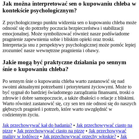
Jak można interpretować sen o kupowaniu chleba w
kontekście psychologicznym?
Z psychologicznego punktu widzenia sen o kupowaniu chleba może
odnosić się do potrzeby poczucia bezpieczeństwa i stabilizacji
emocjonalnej. Może symbolizować również nasze podświadome
pragnienie zapewnienia sobie i bliskim opieki oraz troski.
Interpretacja snu z perspektywy psychologicznej może pomóc lepiej
zrozumieć nasze wewnętrzne pragnienia i obawy.
Jakie mogą być praktyczne działania po sennym
śnie o kupowaniu chleba?
Po sennym śnie o kupowaniu chleba warto zastanowić się nad
swoimi aktualnymi potrzebami i priorytetami życiowymi. Może to
być sygnał do bardziej świadomego zarządzania finansami, troski o
zdrowie i dobre samopoczucie, a także dbałości o relacje z bliskimi.
Warto również zastanowić się, czy sen ten nie odnosi się do naszych
głębszych pragnień i potrzeb, które warto uwzględnić w
codziennym życiu.
Jak przechowywać kał do badania?
•
Jak przechowywać ciasto na
pizzę
•
Jak przechowywać ciasto na pizzę
•
Jak przechowywać
maliny w lodówce
•
Jak przechowywać orzechy włoskie?
•
Jak