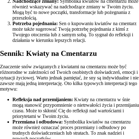
Nadchodzące zmiany:
Symbolika kwiatów na cmentarzu może
również wskazywać na nadchodzące zmiany w Twoim życiu.
Mogą być to nowe początki, transformacje lub pożegnania z
przeszłością.
Potrzeba pojednania:
Sen o kupowaniu kwiatów na cmentarz
może także sugerować Twoją potrzebę pojednania z kimś z
Twojego otoczenia lub z samym sobą. To sygnał do refleksji i
działania w kierunku lepszych relacji.
Sennik: Kwiaty na Cmentarzu
Znaczenie snów związanych z kwiatami na cmentarzu może być
różnorodne w zależności od Twoich osobistych doświadczeń, emocji i
sytuacji życiowej. Warto jednak pamiętać, że sny są indywidualne i nie
zawsze mają jedną interpretację. Oto kilka typowych interpretacji tego
motywu:
Refleksja nad przemijaniem:
Kwiaty na cmentarzu w śnie
mogą stanowić przypomnienie o nietrwałości życia i przemijaniu
czasu. Może to skłonić Cię do refleksji nad wartościami i
priorytetami w Twoim życiu.
Przemiana i odbudowa:
Symbolika kwiatów na cmentarzu
może również oznaczać proces przemiany i odbudowy po
trudnych doświadczeniach lub stratach. To znak nadziei i
nowych początków.