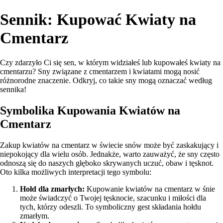
Sennik: Kupować Kwiaty na
Cmentarz
Czy zdarzyło Ci się sen, w którym widziałeś lub kupowałeś kwiaty na
cmentarzu? Sny związane z cmentarzem i kwiatami mogą nosić
różnorodne znaczenie. Odkryj, co takie sny mogą oznaczać według
sennika!
Symbolika Kupowania Kwiatów na
Cmentarz
Zakup kwiatów na cmentarz w świecie snów może być zaskakujący i
niepokojący dla wielu osób. Jednakże, warto zauważyć, że sny często
odnoszą się do naszych głęboko skrywanych uczuć, obaw i tęsknot.
Oto kilka możliwych interpretacji tego symbolu:
Hołd dla zmarłych:
Kupowanie kwiatów na cmentarz w śnie
może świadczyć o Twojej tęsknocie, szacunku i miłości dla
tych, którzy odeszli. To symboliczny gest składania hołdu
zmarłym.