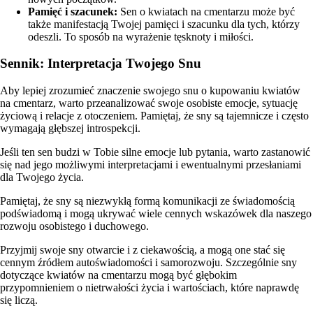
Pamięć i szacunek:
Sen o kwiatach na cmentarzu może być
także manifestacją Twojej pamięci i szacunku dla tych, którzy
odeszli. To sposób na wyrażenie tęsknoty i miłości.
Sennik: Interpretacja Twojego Snu
Aby lepiej zrozumieć znaczenie swojego snu o kupowaniu kwiatów
na cmentarz, warto przeanalizować swoje osobiste emocje, sytuację
życiową i relacje z otoczeniem. Pamiętaj, że sny są tajemnicze i często
wymagają głębszej introspekcji.
Jeśli ten sen budzi w Tobie silne emocje lub pytania, warto zastanowić
się nad jego możliwymi interpretacjami i ewentualnymi przesłaniami
dla Twojego życia.
Pamiętaj, że sny są niezwykłą formą komunikacji ze świadomością
podświadomą i mogą ukrywać wiele cennych wskazówek dla naszego
rozwoju osobistego i duchowego.
Przyjmij swoje sny otwarcie i z ciekawością, a mogą one stać się
cennym źródłem autoświadomości i samorozwoju. Szczególnie sny
dotyczące kwiatów na cmentarzu mogą być głębokim
przypomnieniem o nietrwałości życia i wartościach, które naprawdę
się liczą.