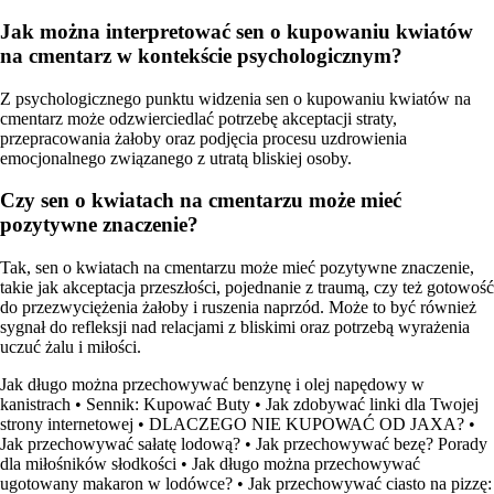
Jak można interpretować sen o kupowaniu kwiatów
na cmentarz w kontekście psychologicznym?
Z psychologicznego punktu widzenia sen o kupowaniu kwiatów na
cmentarz może odzwierciedlać potrzebę akceptacji straty,
przepracowania żałoby oraz podjęcia procesu uzdrowienia
emocjonalnego związanego z utratą bliskiej osoby.
Czy sen o kwiatach na cmentarzu może mieć
pozytywne znaczenie?
Tak, sen o kwiatach na cmentarzu może mieć pozytywne znaczenie,
takie jak akceptacja przeszłości, pojednanie z traumą, czy też gotowość
do przezwyciężenia żałoby i ruszenia naprzód. Może to być również
sygnał do refleksji nad relacjami z bliskimi oraz potrzebą wyrażenia
uczuć żalu i miłości.
Jak długo można przechowywać benzynę i olej napędowy w
kanistrach
•
Sennik: Kupować Buty
•
Jak zdobywać linki dla Twojej
strony internetowej
•
DLACZEGO NIE KUPOWAĆ OD JAXA?
•
Jak przechowywać sałatę lodową?
•
Jak przechowywać bezę? Porady
dla miłośników słodkości
•
Jak długo można przechowywać
ugotowany makaron w lodówce?
•
Jak przechowywać ciasto na pizzę: