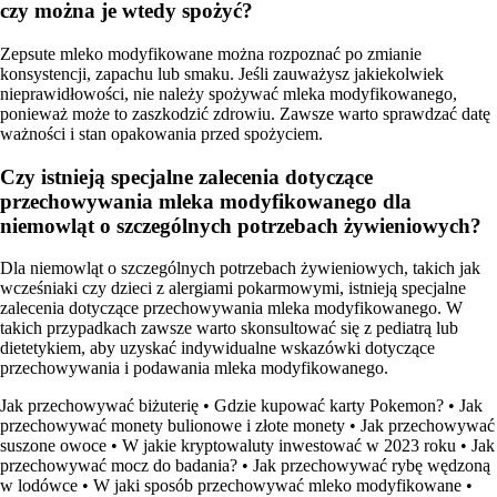
czy można je wtedy spożyć?
Zepsute mleko modyfikowane można rozpoznać po zmianie
konsystencji, zapachu lub smaku. Jeśli zauważysz jakiekolwiek
nieprawidłowości, nie należy spożywać mleka modyfikowanego,
ponieważ może to zaszkodzić zdrowiu. Zawsze warto sprawdzać datę
ważności i stan opakowania przed spożyciem.
Czy istnieją specjalne zalecenia dotyczące
przechowywania mleka modyfikowanego dla
niemowląt o szczególnych potrzebach żywieniowych?
Dla niemowląt o szczególnych potrzebach żywieniowych, takich jak
wcześniaki czy dzieci z alergiami pokarmowymi, istnieją specjalne
zalecenia dotyczące przechowywania mleka modyfikowanego. W
takich przypadkach zawsze warto skonsultować się z pediatrą lub
dietetykiem, aby uzyskać indywidualne wskazówki dotyczące
przechowywania i podawania mleka modyfikowanego.
Jak przechowywać biżuterię
•
Gdzie kupować karty Pokemon?
•
Jak
przechowywać monety bulionowe i złote monety
•
Jak przechowywać
suszone owoce
•
W jakie kryptowaluty inwestować w 2023 roku
•
Jak
przechowywać mocz do badania?
•
Jak przechowywać rybę wędzoną
w lodówce
•
W jaki sposób przechowywać mleko modyfikowane
•