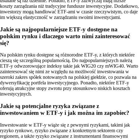
ustalane są raz dziennie. Ponadto, ETF-y zazwyczaj mają niższe
koszty zarządzania niż tradycyjne fundusze inwestycyjne. Dodatkowo,
inwestorzy mogą handlować ETF-ami w czasie rzeczywistym, co daje
im większą elastyczność w zarządzaniu swoimi inwestycjami.
Jakie są najpopularniejsze ETF-y dostępne na
polskim rynku i dlaczego warto nimi zainteresować
się?
Na polskim rynku dostępne są różnorodne ETF-y, z których niektóre
cieszą się szczególną popularnością. Do najpopularniejszych należą
ETF-y odwzorowujące indeksy takie jak WIG20 czy mWIG40. Warto
zainteresować się nimi ze względu na możliwość inwestowania w
szeroki zakres spółek notowanych na polskiej giełdzie, co pozwala na
dywersyfikację portfela inwestycyjnego. Ponadto, niektóre ETF-y
oferują atrakcyjne stopy zwrotu przy stosunkowo niskich kosztach
inwestycyjnych.
Jakie są potencjalne ryzyka związane z
inwestowaniem w ETF-y i jak można im zapobiec?
Inwestowanie w ETF-y wiąże się z pewnymi ryzykami, takimi jak
ryzyko rynkowe, ryzyko związane z konkretnym sektorem czy
regionem, a także ryzyko związane z instrumentami finansowymi